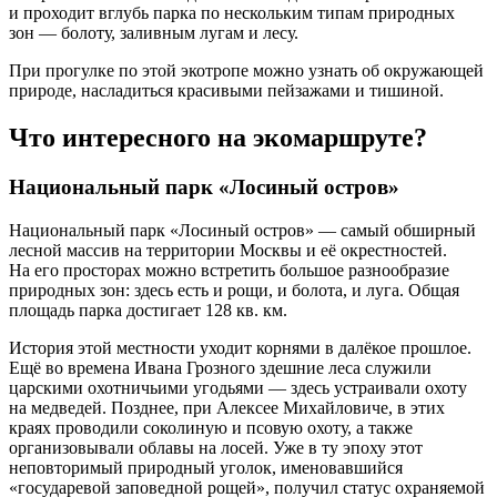
и проходит вглубь парка по нескольким типам природных
зон — болоту, заливным лугам и лесу.
При прогулке по этой экотропе можно узнать об окружающей
природе, насладиться красивыми пейзажами и тишиной.
Что интересного на экомаршруте?
Национальный парк «Лосиный остров»
Национальный парк «Лосиный остров» — самый обширный
лесной массив на территории Москвы и её окрестностей.
На его просторах можно встретить большое разнообразие
природных зон: здесь есть и рощи, и болота, и луга. Общая
площадь парка достигает 128 кв. км.
История этой местности уходит корнями в далёкое прошлое.
Ещё во времена Ивана Грозного здешние леса служили
царскими охотничьими угодьями — здесь устраивали охоту
на медведей. Позднее, при Алексее Михайловиче, в этих
краях проводили соколиную и псовую охоту, а также
организовывали облавы на лосей. Уже в ту эпоху этот
неповторимый природный уголок, именовавшийся
«государевой заповедной рощей», получил статус охраняемой