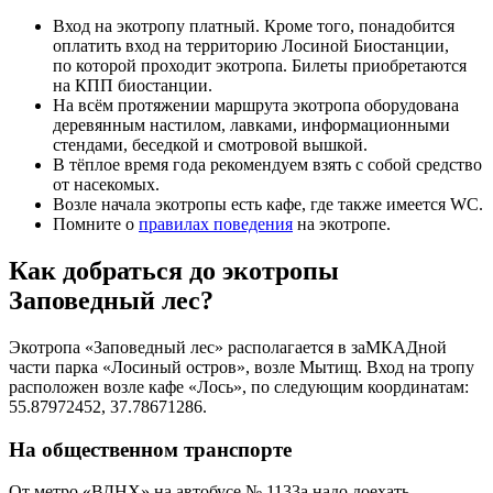
Вход на экотропу платный. Кроме того, понадобится
оплатить вход на территорию Лосиной Биостанции,
по которой проходит экотропа. Билеты приобретаются
на КПП биостанции.
На всём протяжении маршрута экотропа оборудована
деревянным настилом, лавками, информационными
стендами, беседкой и смотровой вышкой.
В тёплое время года рекомендуем взять с собой средство
от насекомых.
Возле начала экотропы есть кафе, где также имеется WC.
Помните о
правилах поведения
на экотропе.
Как добраться до экотропы
Заповедный лес?
Экотропа «Заповедный лес» располагается в заМКАДной
части парка «Лосиный остров», возле Мытищ. Вход на тропу
расположен возле кафе «Лось», по следующим координатам:
55.87972452, 37.78671286.
На общественном транспорте
От метро «ВДНХ» на автобусе № 1133а надо доехать