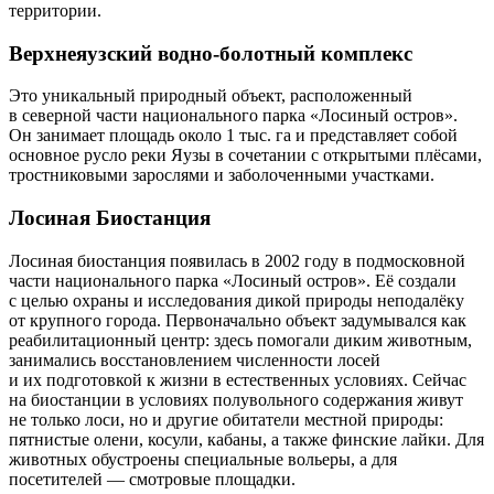
территории.
Верхнеяузский водно-болотный комплекс
Это уникальный природный объект, расположенный
в северной части национального парка «Лосиный остров».
Он занимает площадь около 1 тыс. га и представляет собой
основное русло реки Яузы в сочетании с открытыми плёсами,
тростниковыми зарослями и заболоченными участками.
Лосиная Биостанция
Лосиная биостанция появилась в 2002 году в подмосковной
части национального парка «Лосиный остров». Её создали
с целью охраны и исследования дикой природы неподалёку
от крупного города. Первоначально объект задумывался как
реабилитационный центр: здесь помогали диким животным,
занимались восстановлением численности лосей
и их подготовкой к жизни в естественных условиях. Сейчас
на биостанции в условиях полувольного содержания живут
не только лоси, но и другие обитатели местной природы:
пятнистые олени, косули, кабаны, а также финские лайки. Для
животных обустроены специальные вольеры, а для
посетителей — смотровые площадки.