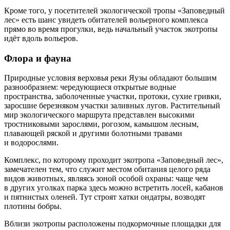
Кроме того, у посетителей экологической тропы «Заповедный
лес» есть шанс увидеть обитателей вольерного комплекса
прямо во время прогулки, ведь начальный участок экотропы
идёт вдоль вольеров.
Флора и фауна
Природные условия верховья реки Яузы обладают большим
разнообразием: чередующиеся открытые водные
пространства, заболоченные участки, протоки, сухие гривки,
заросшие березняком участки заливных лугов. Растительный
мир экологического маршрута представлен высокими
тростниковыми зарослями, рогозом, камышом лесным,
плавающей ряской и другими болотными травами
и водорослями.
Комплекс, по которому проходит экотропа «Заповедный лес»,
замечателен тем, что служит местом обитания целого ряда
видов животных, являясь зоной особой охраны: чаще чем
в других уголках парка здесь можно встретить лосей, кабанов
и пятнистых оленей. Тут строят хатки ондатры, возводят
плотины бобры.
Вблизи экотропы расположены подкормочные площадки для